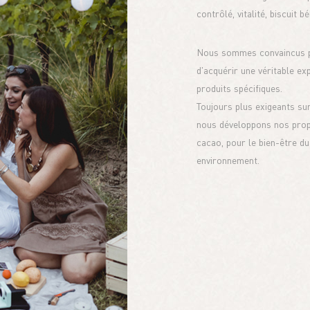
contrôlé, vitalité, biscuit b
Nous sommes convaincus pa
d'acquérir une véritable ex
produits spécifiques.
Toujours plus exigeants sur
nous développons nos propr
cacao, pour le bien-être 
environnement.