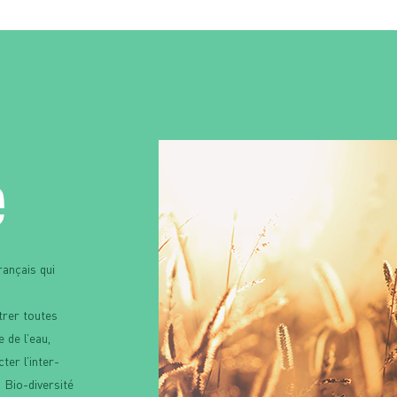
e
rançais qui
trer toutes
 de l’eau,
ter l’inter-
n Bio-diversité