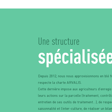
Une structure
spécialisé
Depuis 2012, nous nous approvisionnons en blé f
respecte la charte ARVALIS.
Cette dernière impose aux agriculteurs d’enregis
leurs actions sur la parcelle (traitement, contrôle
entretien de ses outils de traitement…), de respec
saisonnalité et l’inter-culture, de réaliser un bila