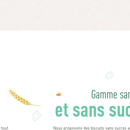
Gamme san
et sans su
 tout
Nous proposons des biscuits sans sucres a