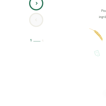
Pou
ingré
1
4