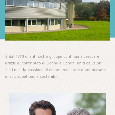
Pronti da farcire
Il Gruppo
I nostri marchi
Bouvard Carriere
È dal 1990 che il nostro gruppo continua a crescere
grazie al contributo di Donne e Uomini uniti da valori
forti e dalla passione di creare, realizzare e promuovere
Contatti
snack appetitosi e sostenibili...