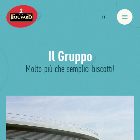
IT
Biscotti
Il Gruppo
Molto più che semplici biscotti!
Bio & Salute
Pasticceria
Snack freschi