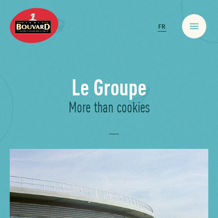
FR
Biscuits
Le Groupe
More than cookies
Bio & Santé
Pâtisseries & Croissants
Snack frais