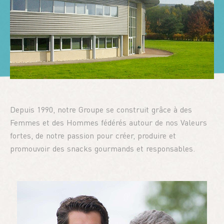
Prêt-À-Garnir
Notre Groupe
Nos Marques
Bouvard Carrières
Depuis 1990, notre Groupe se construit grâce à des
Femmes et des Hommes fédérés autour de nos Valeurs
fortes, de notre passion pour créer, produire et
Contact
promouvoir des snacks gourmands et responsables.