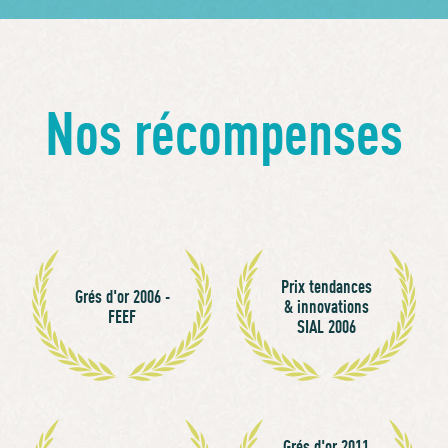
Nos récompenses
Prix tendances
Grés d'or 2006 -
& innovations
FEEF
SIAL 2006
Grés d'or 2011