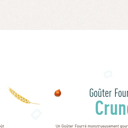
Goûter Fou
Crun
oût
Un Goûter Fourré monstrueusement gourm