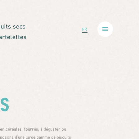
cuits secs
FR
artelettes
és
 en céréales, fourrés, à déguster ou
sposons d’une large gamme de biscuits