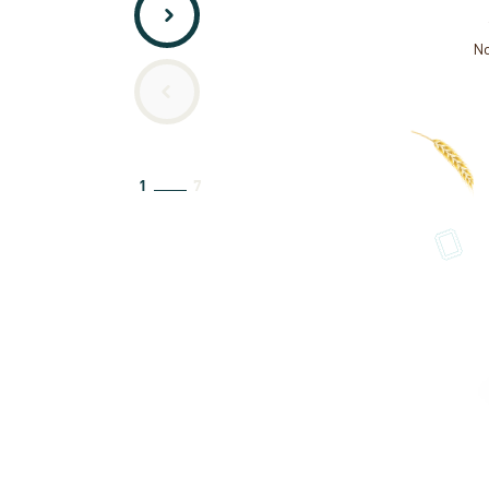
No
1
7