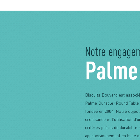
Notre engage
Palme
Biscuits Bouvard est associé
Palme Durable (Round Table 
fondée en 2004. Notre objec
croissance et l'utilisation d
critères précis de durabilité
approvisionnement en huile 