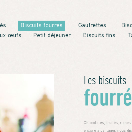
és
Biscuits fourrés
Gaufrettes
Bis
aux œufs
Petit déjeuner
Biscuits fins
T
Les biscuits
fourr
Chocolatés, fruités, riches
encore à partager, nous di