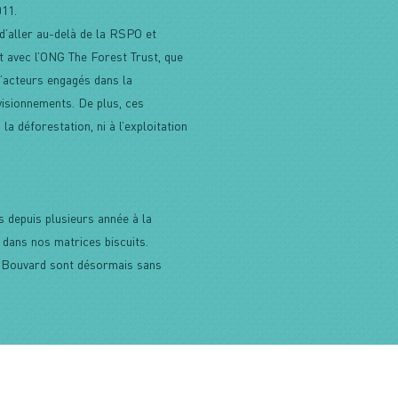
11.
’aller au-delà de la RSPO et
t avec l’ONG The Forest Trust, que
d’acteurs engagés dans la
isionnements. De plus, ces
la déforestation, ni à l’exploitation
ns depuis plusieurs année à la
t dans nos matrices biscuits.
e Bouvard sont désormais sans