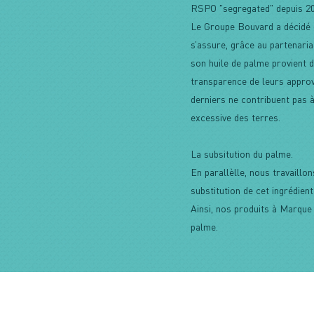
RSPO "segregated" depuis 20
Le Groupe Bouvard a décidé d
s’assure, grâce au partenaria
son huile de palme provient 
transparence de leurs approv
derniers ne contribuent pas à 
excessive des terres.
La subsitution du palme.
En parallèlle, nous travaillo
substitution de cet ingrédien
Ainsi, nos produits à Marqu
palme.