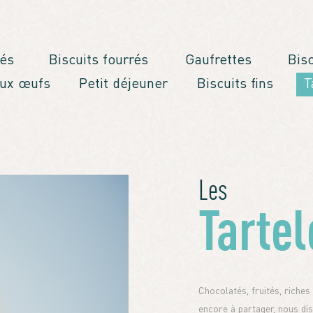
és
Biscuits fourrés
Gaufrettes
Bis
aux œufs
Petit déjeuner
Biscuits fins
T
Les
Tartel
Chocolatés, fruités, riches
encore à partager, nous d