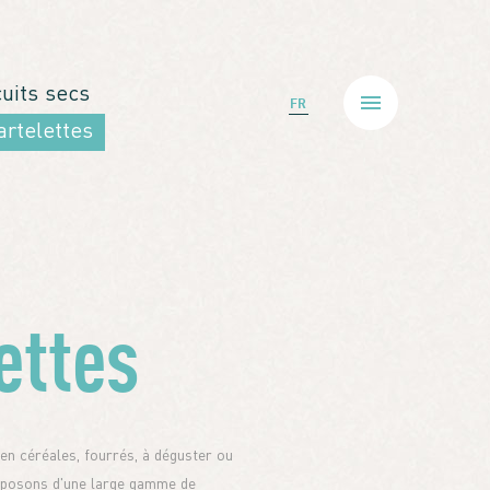
cuits secs
FR
artelettes
ettes
 en céréales, fourrés, à déguster ou
isposons d'une large gamme de