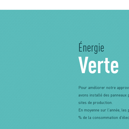
Énergie
Verte
Pour améliorer notre approv
avons installé des panneaux 
sites de production.
En moyenne sur l'année, les 
% de la consommation d'élect