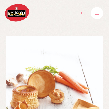
IT
Biscotti
Bio & Salute
Pasticceria
Snack freschi